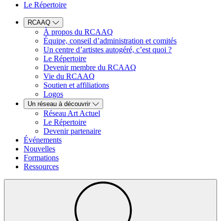
Le Répertoire
RCAAQ
À propos du RCAAQ
Équipe, conseil d’administration et comités
Un centre d’artistes autogéré, c’est quoi ?
Le Répertoire
Devenir membre du RCAAQ
Vie du RCAAQ
Soutien et affiliations
Logos
Un réseau à découvrir
Réseau Art Actuel
Le Répertoire
Devenir partenaire
Événements
Nouvelles
Formations
Ressources