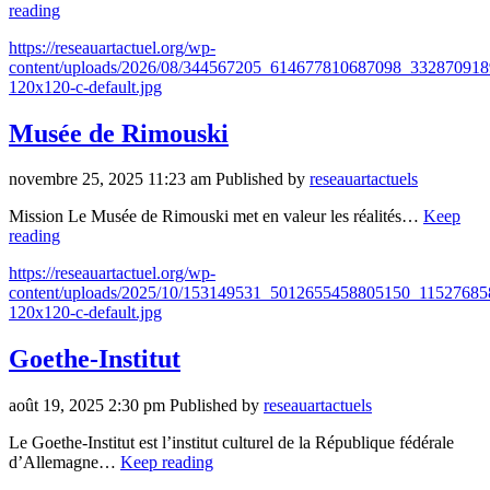
reading
https://reseauartactuel.org/wp-
content/uploads/2026/08/344567205_614677810687098_33287091
120x120-c-default.jpg
Musée de Rimouski
novembre 25, 2025 11:23 am
Published by
reseauartactuels
Mission Le Musée de Rimouski met en valeur les réalités…
Keep
reading
https://reseauartactuel.org/wp-
content/uploads/2025/10/153149531_5012655458805150_1152768
120x120-c-default.jpg
Goethe-Institut
août 19, 2025 2:30 pm
Published by
reseauartactuels
Le Goethe-Institut est l’institut culturel de la République fédérale
d’Allemagne…
Keep reading