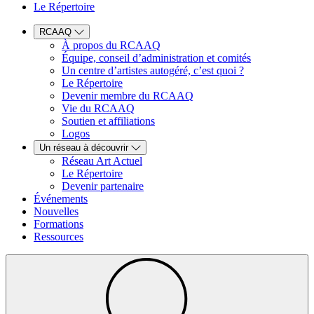
Le Répertoire
RCAAQ
À propos du RCAAQ
Équipe, conseil d’administration et comités
Un centre d’artistes autogéré, c’est quoi ?
Le Répertoire
Devenir membre du RCAAQ
Vie du RCAAQ
Soutien et affiliations
Logos
Un réseau à découvrir
Réseau Art Actuel
Le Répertoire
Devenir partenaire
Événements
Nouvelles
Formations
Ressources