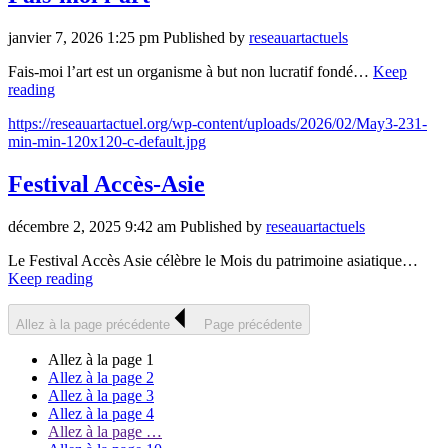
janvier 7, 2026 1:25 pm
Published by
reseauartactuels
Fais-moi l’art est un organisme à but non lucratif fondé…
Keep
reading
https://reseauartactuel.org/wp-content/uploads/2026/02/May3-231-
min-min-120x120-c-default.jpg
Festival Accès-Asie
décembre 2, 2025 9:42 am
Published by
reseauartactuels
Le Festival Accès Asie célèbre le Mois du patrimoine asiatique…
Keep reading
Allez à la page précédente
Page précédente
Allez à la page
1
Allez à la page
2
Allez à la page
3
Allez à la page
4
Allez à la page
…