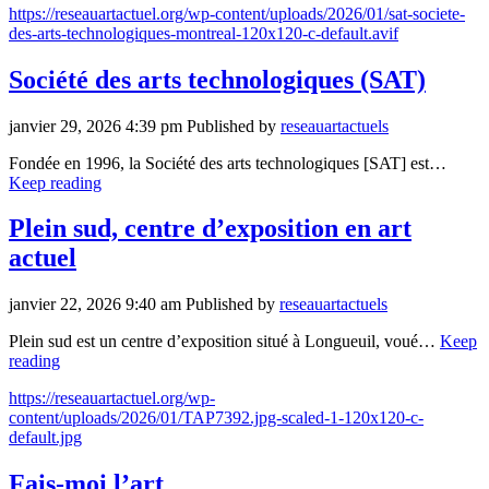
https://reseauartactuel.org/wp-content/uploads/2026/01/sat-societe-
des-arts-technologiques-montreal-120x120-c-default.avif
Société des arts technologiques (SAT)
janvier 29, 2026 4:39 pm
Published by
reseauartactuels
Fondée en 1996, la Société des arts technologiques [SAT] est…
Keep reading
Plein sud, centre d’exposition en art
actuel
janvier 22, 2026 9:40 am
Published by
reseauartactuels
Plein sud est un centre d’exposition situé à Longueuil, voué…
Keep
reading
https://reseauartactuel.org/wp-
content/uploads/2026/01/TAP7392.jpg-scaled-1-120x120-c-
default.jpg
Fais-moi l’art