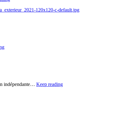
ia_exterieur_2021-120x120-c-default.jpg
ng
tion indépendante…
Keep reading