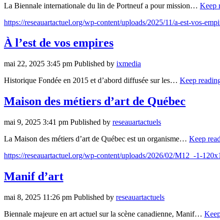
La Biennale internationale du lin de Portneuf a pour mission…
Keep 
https://reseauartactuel.org/wp-content/uploads/2025/11/a-est-vos-emp
À l’est de vos empires
mai 22, 2025 3:45 pm
Published by
ixmedia
Historique Fondée en 2015 et d’abord diffusée sur les…
Keep readin
Maison des métiers d’art de Québec
mai 9, 2025 3:41 pm
Published by
reseauartactuels
La Maison des métiers d’art de Québec est un organisme…
Keep rea
https://reseauartactuel.org/wp-content/uploads/2026/02/M12_-1-120x1
Manif d’art
mai 8, 2025 11:26 pm
Published by
reseauartactuels
Biennale majeure en art actuel sur la scène canadienne, Manif…
Keep