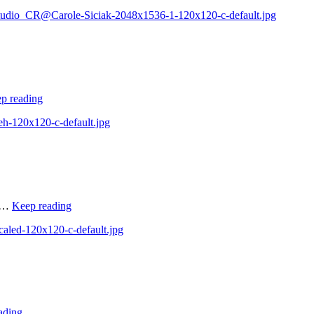
ie-studio_CR@Carole-Siciak-2048x1536-1-120x120-c-default.jpg
p reading
eh-120x120-c-default.jpg
ur…
Keep reading
caled-120x120-c-default.jpg
ading