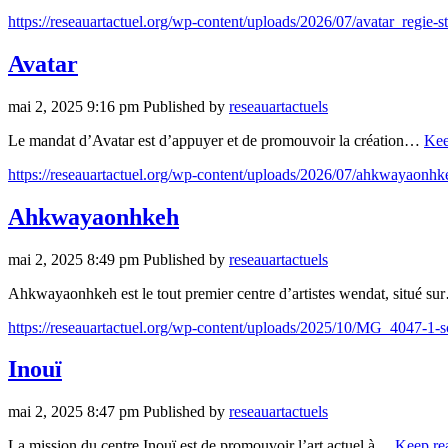
https://reseauartactuel.org/wp-content/uploads/2026/07/avatar_reg
Avatar
mai 2, 2025 9:16 pm
Published by
reseauartactuels
Le mandat d’Avatar est d’appuyer et de promouvoir la création…
Kee
https://reseauartactuel.org/wp-content/uploads/2026/07/ahkwayaonhk
Ahkwayaonhkeh
mai 2, 2025 8:49 pm
Published by
reseauartactuels
Ahkwayaonhkeh est le tout premier centre d’artistes wendat, situé s
https://reseauartactuel.org/wp-content/uploads/2025/10/MG_4047-1-s
Inouï
mai 2, 2025 8:47 pm
Published by
reseauartactuels
La mission du centre Inouï est de promouvoir l’art actuel à…
Keep re