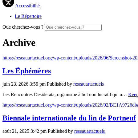
Accessibilité
Le Répertoire
Que cherchez-vous ?
Archive
https://reseauartactuel.org/wp-content/uploads/2026/06/Screenshot-
Les Éphémères
juin 23, 2026 3:55 pm
Published by
reseauartactuels
Les Rencontres Desiderata, organisme à but non lucratif qui a…
Keep
https://reseauartactuel.org/wp-content/uploads/2026/02/BE1A9726dba
Biennale internationale du lin de Portneuf
août 21, 2025 3:42 pm
Published by
reseauartactuels