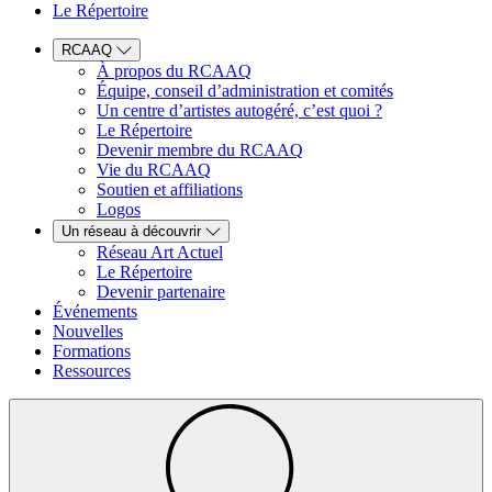
Le Répertoire
RCAAQ
À propos du RCAAQ
Équipe, conseil d’administration et comités
Un centre d’artistes autogéré, c’est quoi ?
Le Répertoire
Devenir membre du RCAAQ
Vie du RCAAQ
Soutien et affiliations
Logos
Un réseau à découvrir
Réseau Art Actuel
Le Répertoire
Devenir partenaire
Événements
Nouvelles
Formations
Ressources