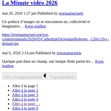
La Minute vidéo 2026
mai 20, 2026 1:27 pm
Published by
reseauartactuels
Un potluck d’images où se rencontrent art, collectivité et
imaginaires…
Keep reading
https://reseauartactuel.org/wp-
content/uploads/2026/05/CathedraleDeJosianeRoberge_-120x120-c-
default.jpg
mai 6, 2026 2:14 pm
Published by
reseauartactuels
Quelque part dans un champ, une barque flotte parmi les…
Keep
reading
Allez à la page précédente
Page précédente
Allez à la page
1
Allez à la page
2
Allez à la page
3
Allez à la page
4
Allez à la page
…
Allez à la page
9