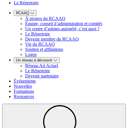
Le Répertoire
RCAAQ
À propos du RCAAQ
Équipe, conseil d’administration et comités
Un centre d’artistes autogéré, c’est quoi ?
Le Répertoire
Devenir membre du RCAAQ
Vie du RCAAQ
Soutien et affiliations
Logos
Un réseau à découvrir
Réseau Art Actuel
Le Répertoire
Devenir partenaire
Événements
Nouvelles
Formations
Ressources