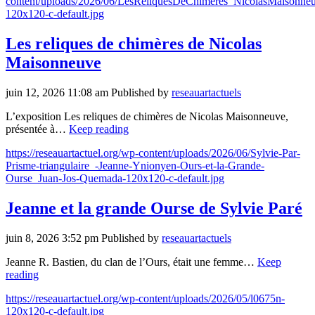
content/uploads/2026/06/LesReliquesDeChimeres_NicolasMaisonne
120x120-c-default.jpg
Les reliques de chimères de Nicolas
Maisonneuve
juin 12, 2026 11:08 am
Published by
reseauartactuels
L’exposition Les reliques de chimères de Nicolas Maisonneuve,
présentée à…
Keep reading
https://reseauartactuel.org/wp-content/uploads/2026/06/Sylvie-Par-
Prisme-triangulaire_-Jeanne-Ynionyen-Ours-et-la-Grande-
Ourse_Juan-Jos-Quemada-120x120-c-default.jpg
Jeanne et la grande Ourse de Sylvie Paré
juin 8, 2026 3:52 pm
Published by
reseauartactuels
Jeanne R. Bastien, du clan de l’Ours, était une femme…
Keep
reading
https://reseauartactuel.org/wp-content/uploads/2026/05/l0675n-
120x120-c-default.jpg