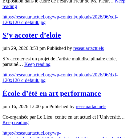
Exposition dans le cadre de Festival Fleur de lys, Fleur…
Keep
reading
https://reseauartactuel.org/wp-content/uploads/2026/06/xdf-
120x120-c-default.jpg
S’y accoter d’eloie
juin 29, 2026 3:53 pm
Published by
reseauartactuels
S’y accoter est un projet de l’artiste multidisciplinaire eloie,
parrainé…
Keep reading
https://reseauartactuel.org/wp-content/uploads/2026/06/dxf-
120x120-c-default.jpg
École d’été en art performance
juin 16, 2026 12:00 pm
Published by
reseauartactuels
Co-organisée par Le Lieu, centre en art actuel et l’Université…
Keep reading
https://reseauartactuel.org/wp-