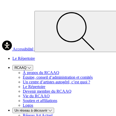
Accessibilité
Le Répertoire
RCAAQ
À propos du RCAAQ
Équipe, conseil d’administration et comités
Un centre d’artistes autogéré, c’est quoi ?
Le Répertoire
Devenir membre du RCAAQ
Vie du RCAAQ
Soutien et affiliations
Logos
Un réseau à découvrir
Réseau Art Actuel