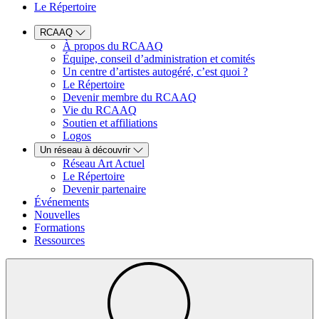
Le Répertoire
RCAAQ
À propos du RCAAQ
Équipe, conseil d’administration et comités
Un centre d’artistes autogéré, c’est quoi ?
Le Répertoire
Devenir membre du RCAAQ
Vie du RCAAQ
Soutien et affiliations
Logos
Un réseau à découvrir
Réseau Art Actuel
Le Répertoire
Devenir partenaire
Événements
Nouvelles
Formations
Ressources