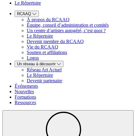
Le Répertoire
RCAAQ
À propos du RCAAQ
Équipe, conseil d’administration et comités
Un centre d’artistes autogéré, c’est quoi ?
Le Répertoire
Devenir membre du RCAAQ
Vie du RCAAQ
Soutien et affiliations
Logos
Un réseau à découvrir
Réseau Art Actuel
Le Répertoire
Devenir partenaire
Événements
Nouvelles
Formations
Ressources