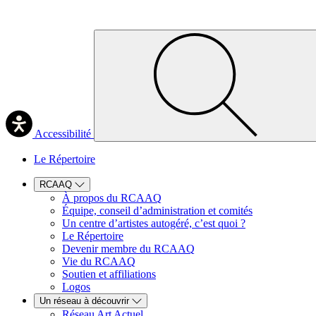
Accessibilité
Le Répertoire
RCAAQ
À propos du RCAAQ
Équipe, conseil d’administration et comités
Un centre d’artistes autogéré, c’est quoi ?
Le Répertoire
Devenir membre du RCAAQ
Vie du RCAAQ
Soutien et affiliations
Logos
Un réseau à découvrir
Réseau Art Actuel