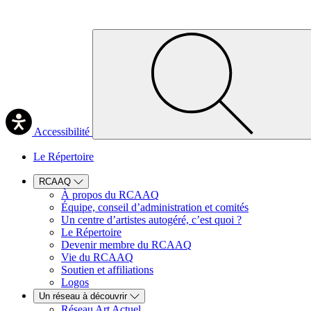
Accessibilité
Le Répertoire
RCAAQ
À propos du RCAAQ
Équipe, conseil d’administration et comités
Un centre d’artistes autogéré, c’est quoi ?
Le Répertoire
Devenir membre du RCAAQ
Vie du RCAAQ
Soutien et affiliations
Logos
Un réseau à découvrir
Réseau Art Actuel