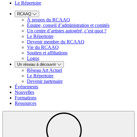
Le Répertoire
RCAAQ
À propos du RCAAQ
Équipe, conseil d’administration et comités
Un centre d’artistes autogéré, c’est quoi ?
Le Répertoire
Devenir membre du RCAAQ
Vie du RCAAQ
Soutien et affiliations
Logos
Un réseau à découvrir
Réseau Art Actuel
Le Répertoire
Devenir partenaire
Événements
Nouvelles
Formations
Ressources