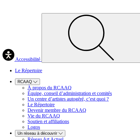
Accessibilité
Le Répertoire
RCAAQ
À propos du RCAAQ
Équipe, conseil d’administration et comités
Un centre d’artistes autogéré, c’est quoi ?
Le Répertoire
Devenir membre du RCAAQ
Vie du RCAAQ
Soutien et affiliations
Logos
Un réseau à découvrir
Réseau Art Actuel