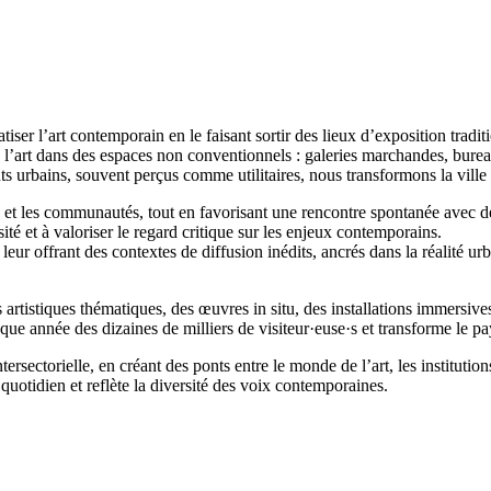
er l’art contemporain en le faisant sortir des lieux d’exposition traditi
 l’art dans des espaces non conventionnels : galeries marchandes, burea
urbains, souvent perçus comme utilitaires, nous transformons la ville en
 et les communautés, tout en favorisant une rencontre spontanée avec des 
osité et à valoriser le regard critique sur les enjeux contemporains.
 en leur offrant des contextes de diffusion inédits, ancrés dans la réalit
tistiques thématiques, des œuvres in situ, des installations immersives,
ue année des dizaines de milliers de visiteur·euse·s et transforme le pa
rsectorielle, en créant des ponts entre le monde de l’art, les institutions
 quotidien et reflète la diversité des voix contemporaines.