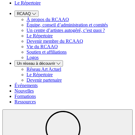
Le Répertoire
RCAAQ
À propos du RCAAQ
Équipe, conseil d’administration et comités
Un centre d’artistes autogéré, c’est quoi ?
Le Répertoire
Devenir membre du RCAAQ
Vie du RCAAQ
Soutien et affiliations
Logos
Un réseau à découvrir
Réseau Art Actuel
Le Répertoire
Devenir partenaire
Événements
Nouvelles
Formations
Ressources