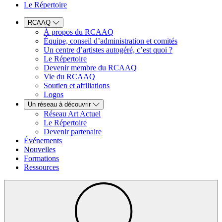
Le Répertoire
RCAAQ
À propos du RCAAQ
Équipe, conseil d’administration et comités
Un centre d’artistes autogéré, c’est quoi ?
Le Répertoire
Devenir membre du RCAAQ
Vie du RCAAQ
Soutien et affiliations
Logos
Un réseau à découvrir
Réseau Art Actuel
Le Répertoire
Devenir partenaire
Événements
Nouvelles
Formations
Ressources