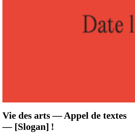
Vie des arts — Appel de textes
— [Slogan] !