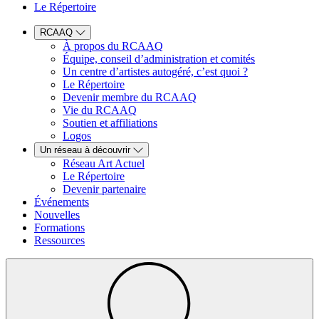
Le Répertoire
RCAAQ
À propos du RCAAQ
Équipe, conseil d’administration et comités
Un centre d’artistes autogéré, c’est quoi ?
Le Répertoire
Devenir membre du RCAAQ
Vie du RCAAQ
Soutien et affiliations
Logos
Un réseau à découvrir
Réseau Art Actuel
Le Répertoire
Devenir partenaire
Événements
Nouvelles
Formations
Ressources