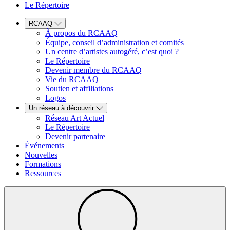
Le Répertoire
RCAAQ
À propos du RCAAQ
Équipe, conseil d’administration et comités
Un centre d’artistes autogéré, c’est quoi ?
Le Répertoire
Devenir membre du RCAAQ
Vie du RCAAQ
Soutien et affiliations
Logos
Un réseau à découvrir
Réseau Art Actuel
Le Répertoire
Devenir partenaire
Événements
Nouvelles
Formations
Ressources