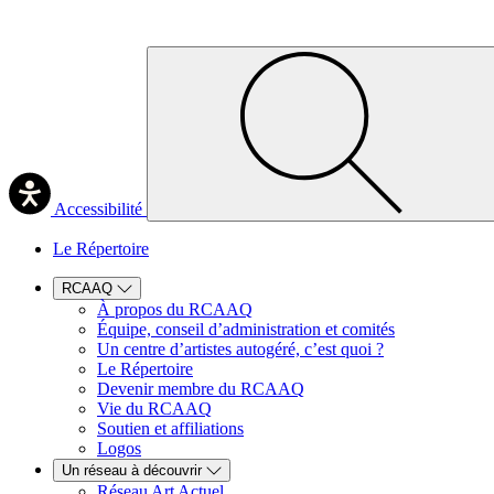
Accessibilité
Le Répertoire
RCAAQ
À propos du RCAAQ
Équipe, conseil d’administration et comités
Un centre d’artistes autogéré, c’est quoi ?
Le Répertoire
Devenir membre du RCAAQ
Vie du RCAAQ
Soutien et affiliations
Logos
Un réseau à découvrir
Réseau Art Actuel