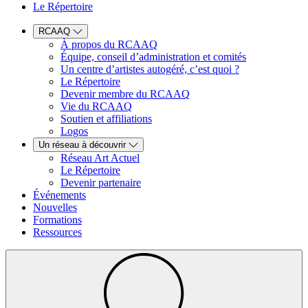
Le Répertoire
RCAAQ
À propos du RCAAQ
Équipe, conseil d’administration et comités
Un centre d’artistes autogéré, c’est quoi ?
Le Répertoire
Devenir membre du RCAAQ
Vie du RCAAQ
Soutien et affiliations
Logos
Un réseau à découvrir
Réseau Art Actuel
Le Répertoire
Devenir partenaire
Événements
Nouvelles
Formations
Ressources