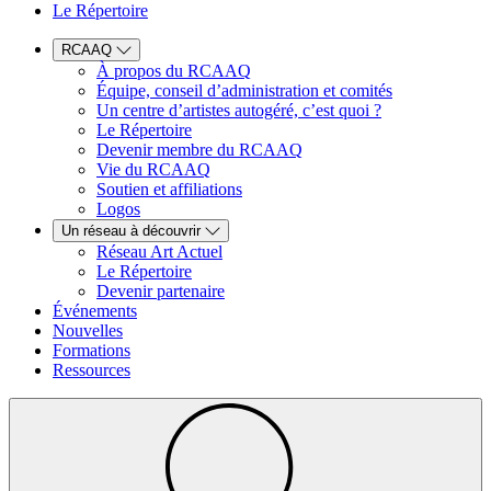
Le Répertoire
RCAAQ
À propos du RCAAQ
Équipe, conseil d’administration et comités
Un centre d’artistes autogéré, c’est quoi ?
Le Répertoire
Devenir membre du RCAAQ
Vie du RCAAQ
Soutien et affiliations
Logos
Un réseau à découvrir
Réseau Art Actuel
Le Répertoire
Devenir partenaire
Événements
Nouvelles
Formations
Ressources