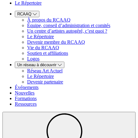
Le Répertoire
RCAAQ
À propos du RCAAQ
Équipe, conseil d’administration et comités
Un centre d’artistes autogéré, c’est quoi ?
Le Répertoire
Devenir membre du RCAAQ
Vie du RCAAQ
Soutien et affiliations
Logos
Un réseau à découvrir
Réseau Art Actuel
Le Répertoire
Devenir partenaire
Événements
Nouvelles
Formations
Ressources