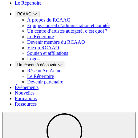
Le Répertoire
RCAAQ
À propos du RCAAQ
Équipe, conseil d’administration et comités
Un centre d’artistes autogéré, c’est quoi ?
Le Répertoire
Devenir membre du RCAAQ
Vie du RCAAQ
Soutien et affiliations
Logos
Un réseau à découvrir
Réseau Art Actuel
Le Répertoire
Devenir partenaire
Événements
Nouvelles
Formations
Ressources