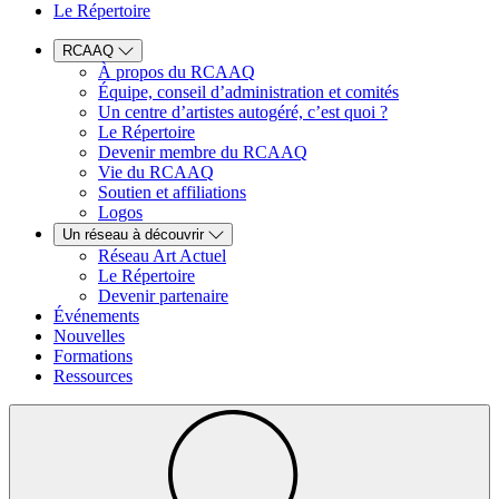
Le Répertoire
RCAAQ
À propos du RCAAQ
Équipe, conseil d’administration et comités
Un centre d’artistes autogéré, c’est quoi ?
Le Répertoire
Devenir membre du RCAAQ
Vie du RCAAQ
Soutien et affiliations
Logos
Un réseau à découvrir
Réseau Art Actuel
Le Répertoire
Devenir partenaire
Événements
Nouvelles
Formations
Ressources