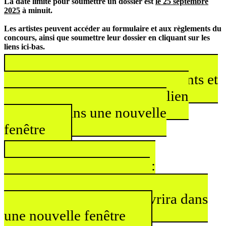
La date limite pour soumettre un dossier est
le 25 septembre
2025
à minuit.
Les artistes peuvent accéder au formulaire et aux règlements du
concours, ainsi que soumettre leur dossier en cliquant sur les
liens ici-bas.
Prix Pierre-Ayot : règlements et
formulaire d’inscription
Ce lien
s'ouvrira dans une nouvelle
fenêtre
Prix Louis-Comtois :
règlements et formulaire
d’inscription
Ce lien s'ouvrira dans
une nouvelle fenêtre