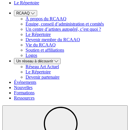
Le Répertoire
RCAAQ
À propos du RCAAQ
Équipe, conseil d’administration et comités
Un centre d’artistes autogéré, c’est quoi ?
Le Répertoire
Devenir membre du RCAAQ
Vie du RCAAQ
Soutien et affiliations
Logos
Un réseau à découvrir
Réseau Art Actuel
Le Répertoire
Devenir partenaire
Événements
Nouvelles
Formations
Ressources