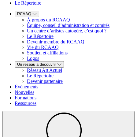
Le Répertoire
RCAAQ
À propos du RCAAQ
Équipe, conseil d’administration et comités
Un centre d’artistes autogéré, c’est quoi ?
Le Répertoire
Devenir membre du RCAAQ
Vie du RCAAQ
Soutien et affiliations
Logos
Un réseau à découvrir
Réseau Art Actuel
Le Répertoire
Devenir partenaire
Événements
Nouvelles
Formations
Ressources