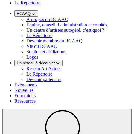
Le Répertoire
RCAAQ
À propos du RCAAQ
Équipe, conseil d’administration et comités
Un centre d’artistes autogéré, c’est quoi ?
Le Répertoire
Devenir membre du RCAAQ
Vie du RCAAQ
Soutien et affiliations
Logos
Un réseau à découvrir
Réseau Art Actuel
Le Répertoire
Devenir partenaire
Événements
Nouvelles
Formations
Ressources