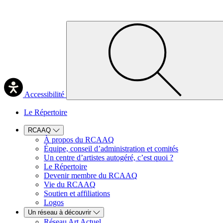
Accessibilité
Le Répertoire
RCAAQ
À propos du RCAAQ
Équipe, conseil d’administration et comités
Un centre d’artistes autogéré, c’est quoi ?
Le Répertoire
Devenir membre du RCAAQ
Vie du RCAAQ
Soutien et affiliations
Logos
Un réseau à découvrir
Réseau Art Actuel