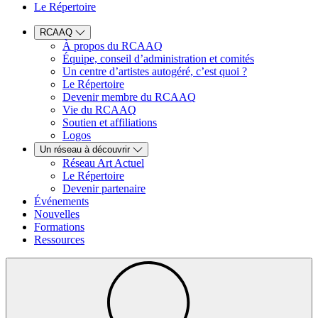
Le Répertoire
RCAAQ
À propos du RCAAQ
Équipe, conseil d’administration et comités
Un centre d’artistes autogéré, c’est quoi ?
Le Répertoire
Devenir membre du RCAAQ
Vie du RCAAQ
Soutien et affiliations
Logos
Un réseau à découvrir
Réseau Art Actuel
Le Répertoire
Devenir partenaire
Événements
Nouvelles
Formations
Ressources