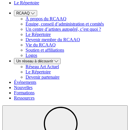
Le Répertoire
RCAAQ
À propos du RCAAQ
Équipe, conseil d’administration et comités
Un centre d’artistes autogéré, c’est quoi ?
Le Répertoire
Devenir membre du RCAAQ
Vie du RCAAQ
Soutien et affiliations
Logos
Un réseau à découvrir
Réseau Art Actuel
Le Répertoire
Devenir partenaire
Événements
Nouvelles
Formations
Ressources