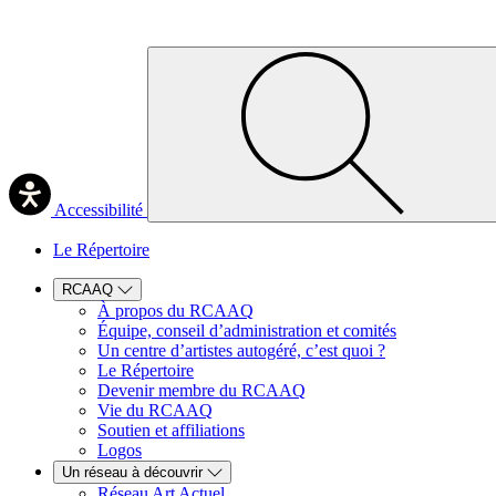
Accessibilité
Le Répertoire
RCAAQ
À propos du RCAAQ
Équipe, conseil d’administration et comités
Un centre d’artistes autogéré, c’est quoi ?
Le Répertoire
Devenir membre du RCAAQ
Vie du RCAAQ
Soutien et affiliations
Logos
Un réseau à découvrir
Réseau Art Actuel