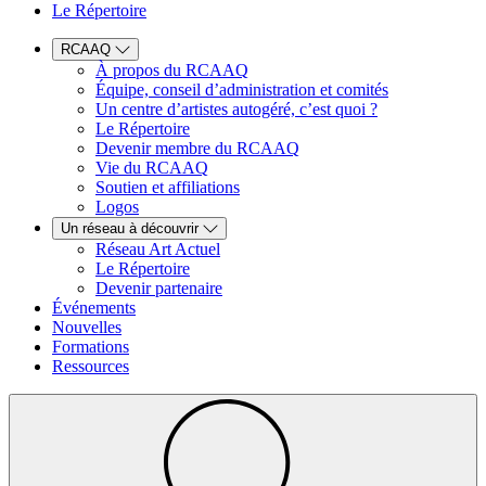
Le Répertoire
RCAAQ
À propos du RCAAQ
Équipe, conseil d’administration et comités
Un centre d’artistes autogéré, c’est quoi ?
Le Répertoire
Devenir membre du RCAAQ
Vie du RCAAQ
Soutien et affiliations
Logos
Un réseau à découvrir
Réseau Art Actuel
Le Répertoire
Devenir partenaire
Événements
Nouvelles
Formations
Ressources