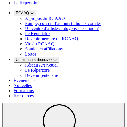
Le Répertoire
RCAAQ
À propos du RCAAQ
Équipe, conseil d’administration et comités
Un centre d’artistes autogéré, c’est quoi ?
Le Répertoire
Devenir membre du RCAAQ
Vie du RCAAQ
Soutien et affiliations
Logos
Un réseau à découvrir
Réseau Art Actuel
Le Répertoire
Devenir partenaire
Événements
Nouvelles
Formations
Ressources