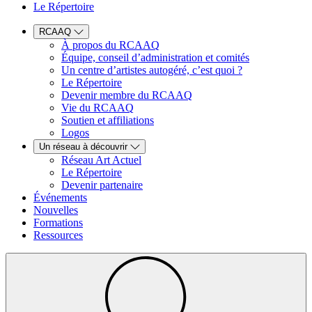
Le Répertoire
RCAAQ
À propos du RCAAQ
Équipe, conseil d’administration et comités
Un centre d’artistes autogéré, c’est quoi ?
Le Répertoire
Devenir membre du RCAAQ
Vie du RCAAQ
Soutien et affiliations
Logos
Un réseau à découvrir
Réseau Art Actuel
Le Répertoire
Devenir partenaire
Événements
Nouvelles
Formations
Ressources