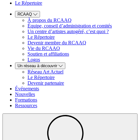
Le Répertoire
RCAAQ
À propos du RCAAQ
Équipe, conseil d’administration et comités
Un centre d’artistes autogéré, c’est quoi ?
Le Répertoire
Devenir membre du RCAAQ
Vie du RCAAQ
Soutien et affiliations
Logos
Un réseau à découvrir
Réseau Art Actuel
Le Répertoire
Devenir partenaire
Événements
Nouvelles
Formations
Ressources