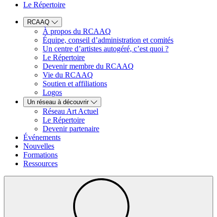
Le Répertoire
RCAAQ
À propos du RCAAQ
Équipe, conseil d’administration et comités
Un centre d’artistes autogéré, c’est quoi ?
Le Répertoire
Devenir membre du RCAAQ
Vie du RCAAQ
Soutien et affiliations
Logos
Un réseau à découvrir
Réseau Art Actuel
Le Répertoire
Devenir partenaire
Événements
Nouvelles
Formations
Ressources