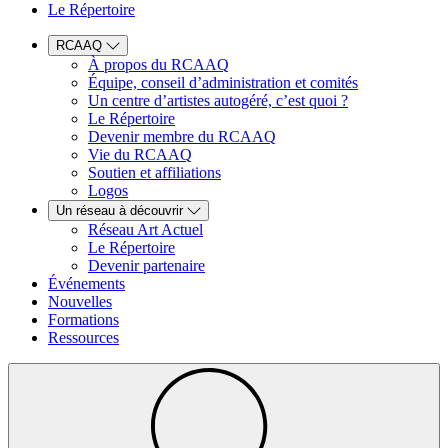
Le Répertoire
RCAAQ
À propos du RCAAQ
Équipe, conseil d’administration et comités
Un centre d’artistes autogéré, c’est quoi ?
Le Répertoire
Devenir membre du RCAAQ
Vie du RCAAQ
Soutien et affiliations
Logos
Un réseau à découvrir
Réseau Art Actuel
Le Répertoire
Devenir partenaire
Événements
Nouvelles
Formations
Ressources