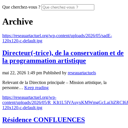
Que cherchez-vous ?
Archive
https://reseauartactuel.org/wp-content/uploads/2026/05/sadE-
120x120-c-default.jpg
Directeur(-trice), de la conservation et de
la programmation artistique
mai 22, 2026 1:49 pm
Published by
reseauartactuels
Relevant de la Direction principale – Mission artistique, la
personne…
Keep reading
https://reseauartactuel.org/wp-
content/uploads/2026/05/R_KIt1L5IVAuyxKMWmgGcLai3iZRC
120x120-c-default.jpg
Résidence CONFLUENCES