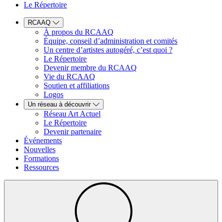
Le Répertoire
RCAAQ
À propos du RCAAQ
Équipe, conseil d’administration et comités
Un centre d’artistes autogéré, c’est quoi ?
Le Répertoire
Devenir membre du RCAAQ
Vie du RCAAQ
Soutien et affiliations
Logos
Un réseau à découvrir
Réseau Art Actuel
Le Répertoire
Devenir partenaire
Événements
Nouvelles
Formations
Ressources