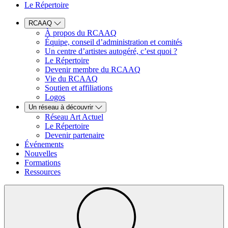
Le Répertoire
RCAAQ
À propos du RCAAQ
Équipe, conseil d’administration et comités
Un centre d’artistes autogéré, c’est quoi ?
Le Répertoire
Devenir membre du RCAAQ
Vie du RCAAQ
Soutien et affiliations
Logos
Un réseau à découvrir
Réseau Art Actuel
Le Répertoire
Devenir partenaire
Événements
Nouvelles
Formations
Ressources