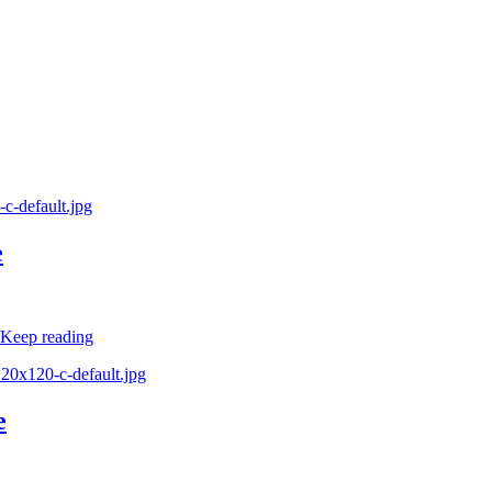
c-default.jpg
e
Keep reading
120x120-c-default.jpg
e