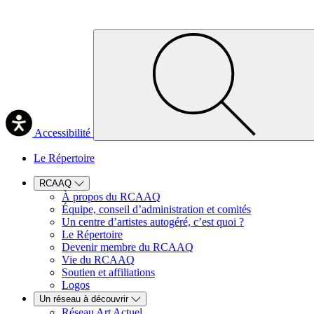
Accessibilité
Le Répertoire
RCAAQ
À propos du RCAAQ
Équipe, conseil d’administration et comités
Un centre d’artistes autogéré, c’est quoi ?
Le Répertoire
Devenir membre du RCAAQ
Vie du RCAAQ
Soutien et affiliations
Logos
Un réseau à découvrir
Réseau Art Actuel