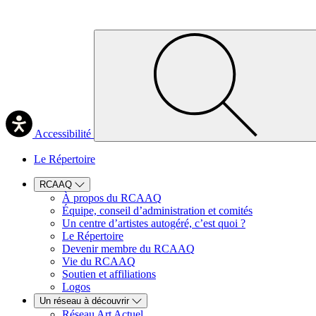
Accessibilité
Le Répertoire
RCAAQ
À propos du RCAAQ
Équipe, conseil d’administration et comités
Un centre d’artistes autogéré, c’est quoi ?
Le Répertoire
Devenir membre du RCAAQ
Vie du RCAAQ
Soutien et affiliations
Logos
Un réseau à découvrir
Réseau Art Actuel