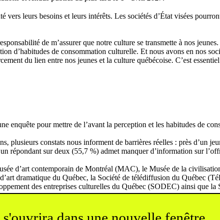
 vers leurs besoins et leurs intérêts. Les sociétés d’État visées pourron
onsabilité de m’assurer que notre culture se transmette à nos jeunes. Pou
création d’habitudes de consommation culturelle. Et nous avons en nos soc
cement du lien entre nos jeunes et la culture québécoise. C’est essentiel p
ne enquête pour mettre de l’avant la perception et les habitudes de cons
plusieurs constats nous informent de barrières réelles : près d’un jeune 
d’un répondant sur deux (55,7 %) admet manquer d’information sur l’offr
Musée d’art contemporain de Montréal (MAC), le Musée de la civilisati
d’art dramatique du Québec, la Société de télédiffusion du Québec (Té
loppement des entreprises culturelles du Québec (SODEC) ainsi que la S
 s'ouvrira dans une nouvelle fenêtre