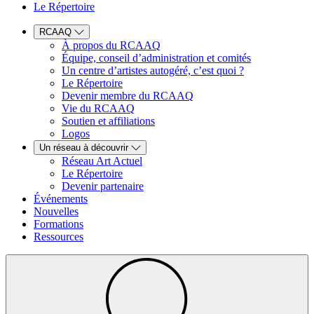
Le Répertoire
RCAAQ
À propos du RCAAQ
Équipe, conseil d’administration et comités
Un centre d’artistes autogéré, c’est quoi ?
Le Répertoire
Devenir membre du RCAAQ
Vie du RCAAQ
Soutien et affiliations
Logos
Un réseau à découvrir
Réseau Art Actuel
Le Répertoire
Devenir partenaire
Événements
Nouvelles
Formations
Ressources