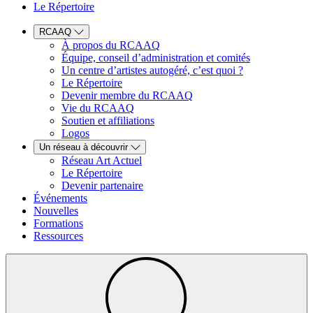
Le Répertoire
RCAAQ
À propos du RCAAQ
Équipe, conseil d’administration et comités
Un centre d’artistes autogéré, c’est quoi ?
Le Répertoire
Devenir membre du RCAAQ
Vie du RCAAQ
Soutien et affiliations
Logos
Un réseau à découvrir
Réseau Art Actuel
Le Répertoire
Devenir partenaire
Événements
Nouvelles
Formations
Ressources