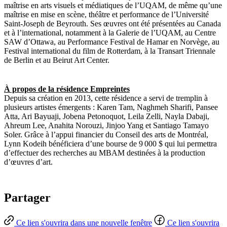
maîtrise en arts visuels et médiatiques de l’UQAM, de même qu’une
maîtrise en mise en scène, théâtre et performance de l’Université
Saint-Joseph de Beyrouth. Ses œuvres ont été présentées au Canada
et à l’international, notamment à la Galerie de l’UQAM, au Centre
SAW d’Ottawa, au Performance Festival de Hamar en Norvège, au
Festival international du film de Rotterdam, à la Transart Triennale
de Berlin et au Beirut Art Center.
À propos de la résidence Empreintes
Depuis sa création en 2013, cette résidence a servi de tremplin à
plusieurs artistes émergents : Karen Tam, Naghmeh Sharifi, Pansee
Atta, Ari Bayuaji, Jobena Petonoquot, Leila Zelli, Nayla Dabaji,
Ahreum Lee, Anahita Norouzi, Jinjoo Yang et Santiago Tamayo
Soler. Grâce à l’appui financier du Conseil des arts de Montréal,
Lynn Kodeih bénéficiera d’une bourse de 9 000 $ qui lui permettra
d’effectuer des recherches au MBAM destinées à la production
d’œuvres d’art.
Partager
Ce lien s'ouvrira dans une nouvelle fenêtre
Ce lien s'ouvrira