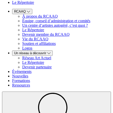
Le Répertoire
RCAAQ
À propos du RCAAQ
Équipe, conseil d’administration et comités
Un centre d’artistes autogéré, c’est quoi ?
Le Répertoire
Devenir membre du RCAAQ
Vie du RCAAQ
Soutien et affiliations
Logos
Un réseau à découvrir
Réseau Art Actuel
Le Répertoire
Devenir partenaire
Événements
Nouvelles
Formations
Ressources