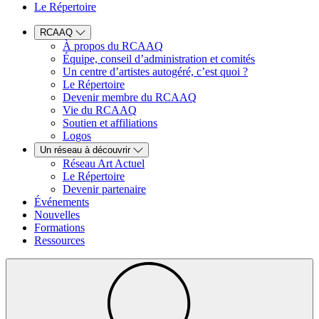
Le Répertoire
RCAAQ
À propos du RCAAQ
Équipe, conseil d’administration et comités
Un centre d’artistes autogéré, c’est quoi ?
Le Répertoire
Devenir membre du RCAAQ
Vie du RCAAQ
Soutien et affiliations
Logos
Un réseau à découvrir
Réseau Art Actuel
Le Répertoire
Devenir partenaire
Événements
Nouvelles
Formations
Ressources