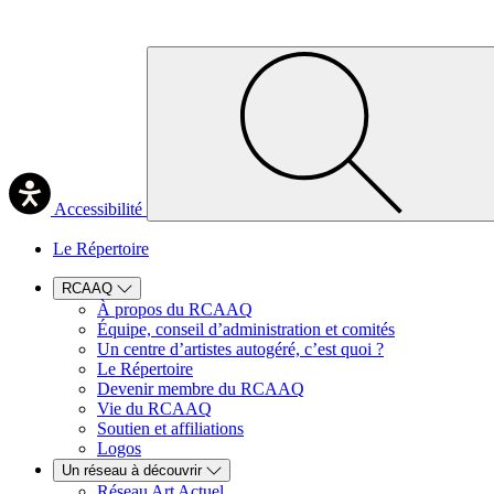
Accessibilité
Le Répertoire
RCAAQ
À propos du RCAAQ
Équipe, conseil d’administration et comités
Un centre d’artistes autogéré, c’est quoi ?
Le Répertoire
Devenir membre du RCAAQ
Vie du RCAAQ
Soutien et affiliations
Logos
Un réseau à découvrir
Réseau Art Actuel