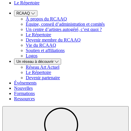
Le Répertoire
RCAAQ
À propos du RCAAQ
Équipe, conseil d’administration et comités
Un centre d’artistes autogéré, c’est quoi ?
Le Répertoire
Devenir membre du RCAAQ
Vie du RCAAQ
Soutien et affiliations
Logos
Un réseau à découvrir
Réseau Art Actuel
Le Répertoire
Devenir partenaire
Événements
Nouvelles
Formations
Ressources