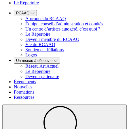
Le Répertoire
RCAAQ
À propos du RCAAQ
Équipe, conseil d’administration et comités
Un centre d’artistes autogéré, c’est quoi ?
Le Répertoire
Devenir membre du RCAAQ
Vie du RCAAQ
Soutien et affiliations
Logos
Un réseau à découvrir
Réseau Art Actuel
Le Répertoire
Devenir partenaire
Événements
Nouvelles
Formations
Ressources