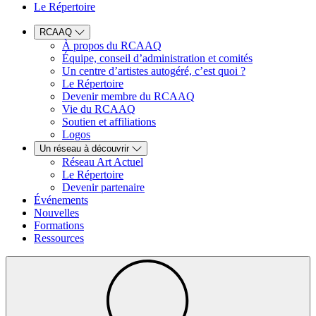
Le Répertoire
RCAAQ
À propos du RCAAQ
Équipe, conseil d’administration et comités
Un centre d’artistes autogéré, c’est quoi ?
Le Répertoire
Devenir membre du RCAAQ
Vie du RCAAQ
Soutien et affiliations
Logos
Un réseau à découvrir
Réseau Art Actuel
Le Répertoire
Devenir partenaire
Événements
Nouvelles
Formations
Ressources