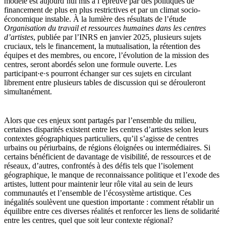
modèle est aujourd’hui mis à l’épreuve par des politiques de
financement de plus en plus restrictives et par un climat socio-
économique instable. À la lumière des résultats de l’étude
Organisation du travail et ressources humaines dans les centres
d’artistes
, publiée par l’INRS en janvier 2025, plusieurs sujets
cruciaux, tels le financement, la mutualisation, la rétention des
équipes et des membres, ou encore, l’évolution de la mission des
centres, seront abordés selon une formule ouverte. Les
participant·e·s pourront échanger sur ces sujets en circulant
librement entre plusieurs tables de discussion qui se dérouleront
simultanément.
Alors que ces enjeux sont partagés par l’ensemble du milieu,
certaines disparités existent entre les centres d’artistes selon leurs
contextes géographiques particuliers, qu’il s’agisse de centres
urbains ou périurbains, de régions éloignées ou intermédiaires. Si
certains bénéficient de davantage de visibilité, de ressources et de
réseaux, d’autres, confrontés à des défis tels que l’isolement
géographique, le manque de reconnaissance politique et l’exode des
artistes, luttent pour maintenir leur rôle vital au sein de leurs
communautés et l’ensemble de l’écosystème artistique. Ces
inégalités soulèvent une question importante : comment rétablir un
équilibre entre ces diverses réalités et renforcer les liens de solidarité
entre les centres, quel que soit leur contexte régional?