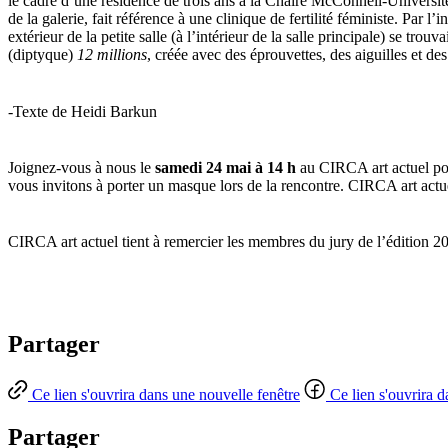
le cadre d’une résidence de trois ans à la Chaire McConnell-Université
de la galerie, fait référence à une clinique de fertilité féministe. Par l
extérieur de la petite salle (à l’intérieur de la salle principale) se trouva
(diptyque)
12 millions
, créée avec des éprouvettes, des aiguilles et de
-Texte de Heidi Barkun
Joignez-vous à nous le
samedi 24 mai à 14 h
au CIRCA art actuel pour
vous invitons à porter un masque lors de la rencontre. CIRCA art actu
CIRCA art actuel tient à remercier les membres du jury de l’éditio
Partager
Ce lien s'ouvrira dans une nouvelle fenêtre
Ce lien s'ouvrira 
Partager