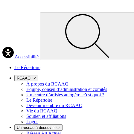
Accessibilité
Le Répertoire
RCAAQ
À propos du RCAAQ
Équipe, conseil d’administration et comités
Un centre d’artistes autogéré, c’est quoi ?
Le Répertoire
Devenir membre du RCAAQ
Vie du RCAAQ
Soutien et affiliations
Logos
Un réseau à découvrir
Réseau Art Actuel