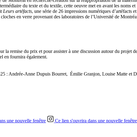
 de Montréal en recherche-création sur la réappropriation de la materni
’intermédiaire du texte et du textile, cette oeuvre met en avant les noms e
it
Leurs artéfacts
, une série de 26 impressions numériques d’artéfacts et
s cloches en verre provenant des laboratoires de l’Université de Montréal,
 la remise du prix et pour assister à une discussion autour du projet de 
el en fournira également.
n 2025 : Andrée-Anne Dupuis Bourret, Émilie Granjon, Louise Matte et 
dans une nouvelle fenêtre
Ce lien s'ouvrira dans une nouvelle fenêtre