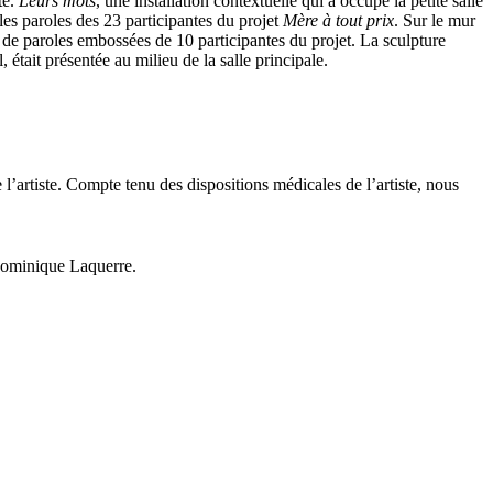
té.
Leurs mots
, une installation contextuelle qui a occupé la petite salle
t les paroles des 23 participantes du projet
Mère à tout prix
. Sur le mur
 de paroles embossées de 10 participantes du projet. La sculpture
 était présentée au milieu de la salle principale.
l’artiste. Compte tenu des dispositions médicales de l’artiste, nous
Dominique Laquerre.