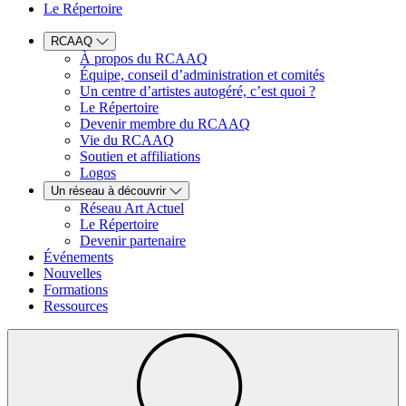
Le Répertoire
RCAAQ
À propos du RCAAQ
Équipe, conseil d’administration et comités
Un centre d’artistes autogéré, c’est quoi ?
Le Répertoire
Devenir membre du RCAAQ
Vie du RCAAQ
Soutien et affiliations
Logos
Un réseau à découvrir
Réseau Art Actuel
Le Répertoire
Devenir partenaire
Événements
Nouvelles
Formations
Ressources