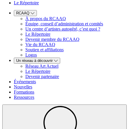
Le Répertoire
RCAAQ
À propos du RCAAQ
Équipe, conseil d’administration et comités
Un centre d’artistes autogéré, c’est quoi ?
Le Répertoire
Devenir membre du RCAAQ
Vie du RCAAQ
Soutien et affiliations
Logos
Un réseau à découvrir
Réseau Art Actuel
Le Répertoire
Devenir partenaire
Événements
Nouvelles
Formations
Ressources